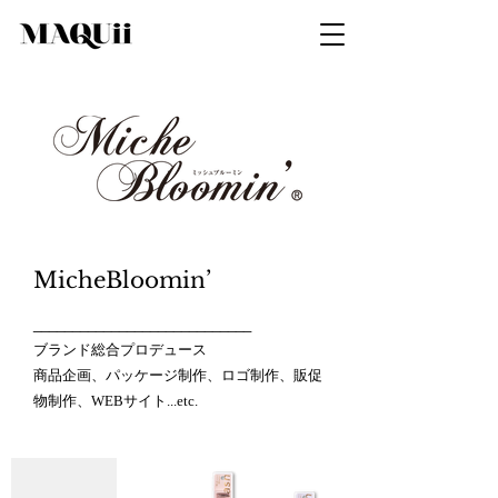
MicheBloomin’
____________________________
ブランド総合プロデュース
商品企画、パッケージ制作、ロゴ制作、販促
物制作、WEBサイト...etc.